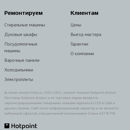
Ремонтируем
Клиентам
Стиральные машины
Цены
Духовые шкафы
Выезд мастера
Посудомоечные
Гарантии
машины
О компании
Варочные панели
Холодильники
Электроплиты
© kazan.ariston-help.ru, 2015-2026 - ремонт техники Hotpoint-Ariston.
Логотипы Hotpoint-Ariston и ее торговые марки являются
зарегистрированными товарными знаками Appliances LTD в США и
других странах. Сайт носит информационный характер и не является
публичной офертой, определяемой положениями Статьи 437 ГК РФ.