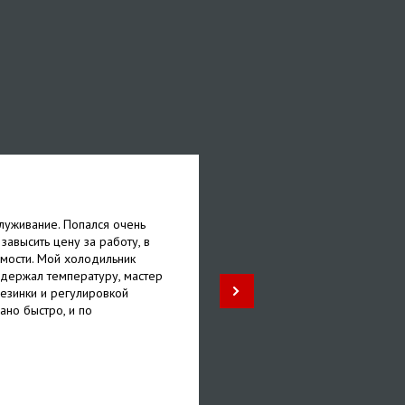
Яна
луживание. Попался очень
Спасибо за быстрое обслу
 завысить цену за работу, в
машинки. Проблема была в
мости. Мой холодильник
сливать воду. Оказалось чт
 держал температуру, мастер
Несмотря на то что у меня 
езинки и регулировкой
наличии, мне его быстрень
ано быстро, и по
гарантию на год.
5
/ 5