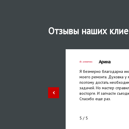
Отзывы наших клие
Арина
ли без проблем. дали
Я безмерно благодарна ин
 мне не придется
моего ремонта. Духовка у 
о, мастер дал пару советов
поэтому достать необходи
 сервис и его мастеров!
задачей. Но мастер справил
восторге. И запчасти съезди
Спасибо еще раз.
5
/ 5