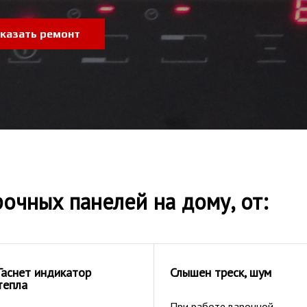
казать ремонт
очных панелей на дому, от:
Гаснет индикатор
Слышен треск, шум
тепла
При работе варочной