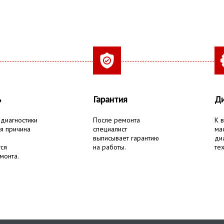
ь
Гарантия
Ди
 диагностики
После ремонта
К 
я причина
специалист
ма
выписывает гарантию
ди
тся
на работы.
тех
монта.