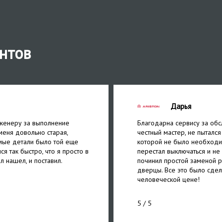
нтов
Дарья
женеру за выполнение
Благодарна сервису за обс
меня довольно старая,
честный мастер, не пытался
мые детали было той еще
которой не было необходи
ся так быстро, что я просто в
перестал выключаться и не
л нашел, и поставил.
починил простой заменой р
дверцы. Все это было сдел
человеческой цене!
5
/ 5