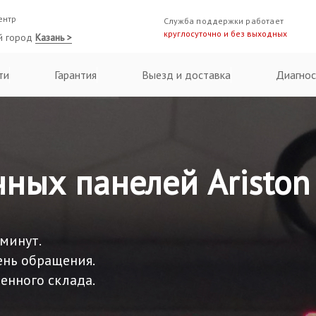
ентр
Служба поддержки работает
круглосуточно и без выходных
й город
Казань >
ти
Гарантия
Выезд и доставка
Диагнос
ных панелей Ariston
 минут.
ень обращения.
енного склада.