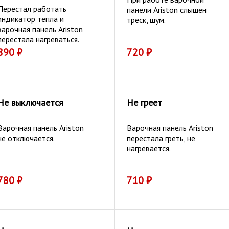
Перестал работать
панели Ariston слышен
индикатор тепла и
треск, шум.
варочная панель Ariston
перестала нагреваться.
890
₽
720
₽
Не выключается
Не греет
Варочная панель Ariston
Варочная панель Ariston
не отключается.
перестала греть, не
нагревается.
780
₽
710
₽