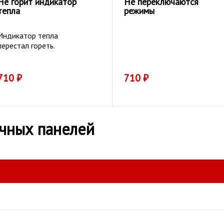
Не горит индикатор
Не переключаются
тепла
режимы
Индикатор тепла
перестал гореть.
710
₽
710
₽
чных панелей