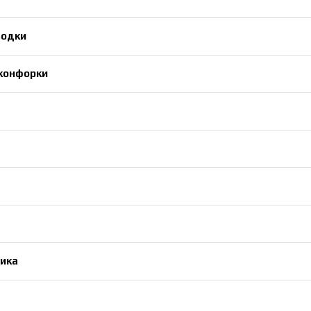
водки
конфорки
ика