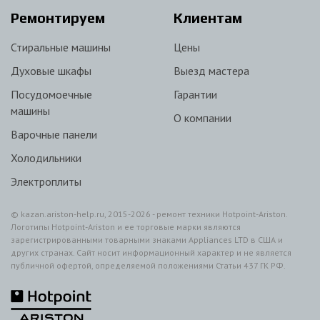
Ремонтируем
Клиентам
Стиральные машины
Цены
Духовые шкафы
Выезд мастера
Посудомоечные
Гарантии
машины
О компании
Варочные панели
Холодильники
Электроплиты
© kazan.ariston-help.ru, 2015-2026 - ремонт техники Hotpoint-Ariston.
Логотипы Hotpoint-Ariston и ее торговые марки являются
зарегистрированными товарными знаками Appliances LTD в США и
других странах. Сайт носит информационный характер и не является
публичной офертой, определяемой положениями Статьи 437 ГК РФ.